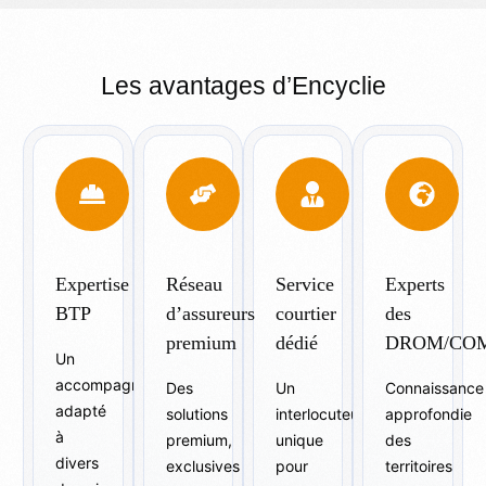
Les avantages d’Encyclie
Expertise
Réseau
Service
Experts
BTP
d’assureurs
courtier
des
premium
dédié
DROM/CO
Un
accompagnement
Des
Un
Connaissance
adapté
solutions
interlocuteur
approfondie
à
premium,
unique
des
divers
exclusives
pour
territoires