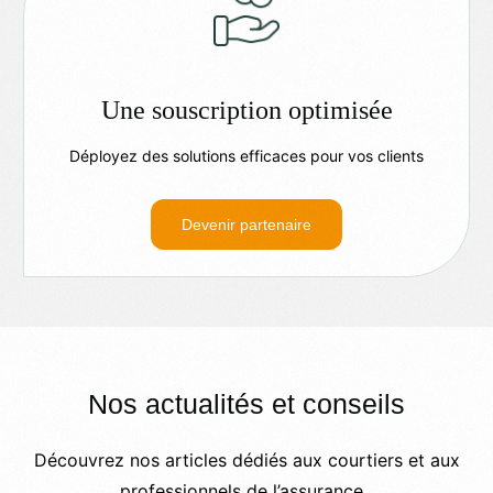
Une souscription optimisée
Déployez des solutions efficaces pour vos clients
Devenir partenaire
N
o
s
a
c
t
u
a
l
i
t
é
s
e
t
c
o
n
s
e
i
l
s
Découvrez nos articles dédiés aux courtiers et aux
professionnels de l’assurance.