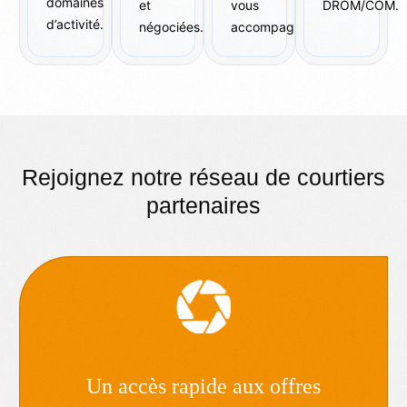
domaines
et
vous
DROM/COM.
d’activité.
négociées.
accompagner
Rejoignez notre réseau de courtiers
partenaires
Un accès rapide aux offres