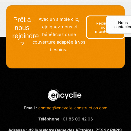
Prêt à
Avec un simple clic,
Nous
Rejoignez-
nous
rejoignez-nous et
contacte
nous
maintenant
bénéficiez d’une
rejoindre
couverture adaptée à vos
?
besoins.
Email
:
contact@encyclie-construction.com
Téléphone
:
01 85 09 42 06
Adresse
:
42 Rue Notre Dame des Victoires, 75002 PARIS,