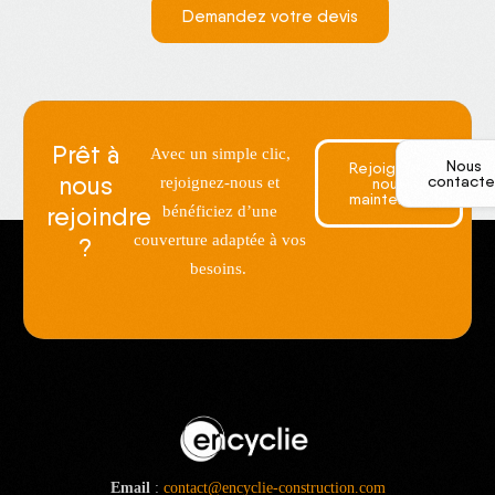
Demandez votre devis
Prêt à
Avec un simple clic,
Nous
Rejoignez-
nous
contacte
rejoignez-nous et
nous
maintenant
rejoindre
bénéficiez d’une
couverture adaptée à vos
?
besoins.
Email
:
contact@encyclie-construction.com