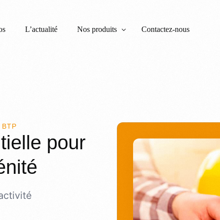
os
L’actualité
Nos produits
Contactez-nous
Garantie Financière d’Achèvement et Caution
RC Maître d’Ouvrage
Tous risques chantiers
 BTP
tielle pour
RC décennale
énité
Assurance Dommages Ouvrage – DOM-TO
activité