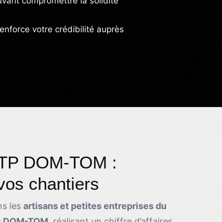
ant compromettre la solidité
renforce votre crédibilité auprès
BTP DOM-TOM :
vos chantiers
s les
artisans et petites entreprises du
es DOM-TOM
, réalisant un chiffre d’affaires