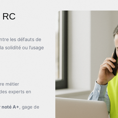
e RC
tre les défauts de
 solidité ou l’usage
tre métier
des experts en
 noté A+
, gage de