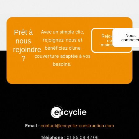
Prêt à
Avec un simple clic,
Nous
Rejoignez-
nous
rejoignez-nous et
contacte
nous
maintenant
bénéficiez d’une
rejoindre
couverture adaptée à vos
?
besoins.
Email
:
contact@encyclie-construction.com
Téléphone
:
01 85 09 42 06