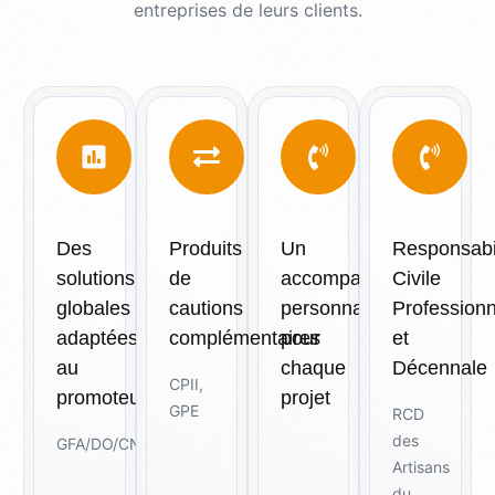
entreprises
de leurs clients.
Des
Produits
Un
Responsabi
solutions
de
accompagnement
Civile
globales
cautions
personnalisé
Professionn
adaptées
complémentaires
pour
et
au
chaque
Décennale
CPII,
promoteur
projet
GPE
RCD
des
GFA/DO/CNR/TRC/RCMO
Artisans
du