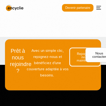
Devenir partenaire
Prêt à
Avec un simple clic,
Nous
Rejoignez-
nous
rejoignez-nous et
contacte
nous
maintenant
bénéficiez d’une
rejoindre
couverture adaptée à vos
?
besoins.