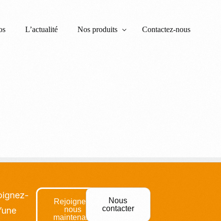
os
L’actualité
Nos produits
Contactez-nous
Garantie Financière d’Achèvement et Caution
RC Maître d’Ouvrage
Tous risques chantiers
RC décennale
Assurance Dommages Ouvrage – DOM-TO
joignez-
Nous
Rejoignez-
contacter
’une
nous
maintenant