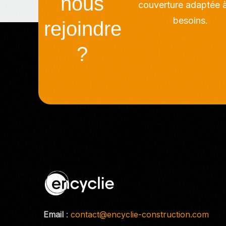
nous
couverture adaptée 
besoins.
rejoindre
?
Email
:
contact@encyclie-construction.com