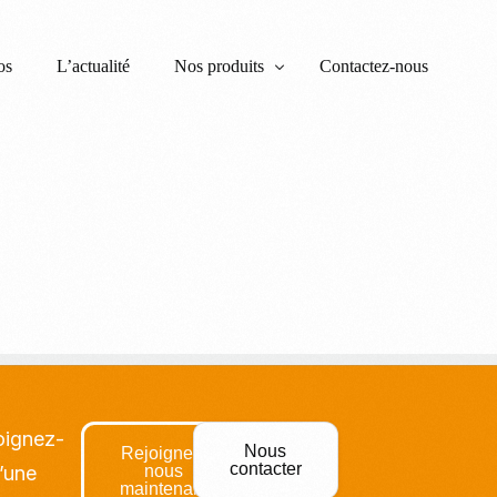
os
L’actualité
Nos produits
Contactez-nous
Garantie Financière d’Achèvement et Caution
RC Maître d’Ouvrage
Tous risques chantiers
RC décennale
Assurance Dommages Ouvrage – DOM-TO
joignez-
Nous
Rejoignez-
contacter
’une
nous
maintenant