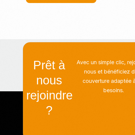
Prêt à
Avec un simple clic, re
nous et bénéficiez d
nous
couverture adaptée 
besoins.
rejoindre
?