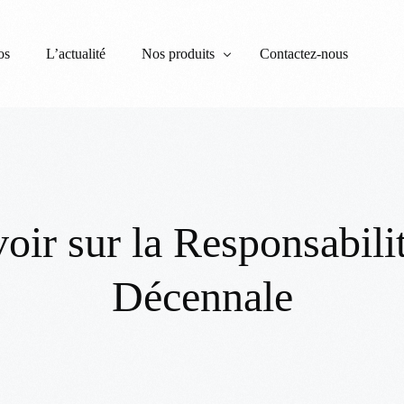
os
L’actualité
Nos produits
Contactez-nous
Garantie Financière d’Achèvement et Caution
RC Maître d’Ouvrage
oir sur la Responsabili
Tous risques chantiers
RC décennale
Décennale
Assurance Dommages Ouvrage – DOM-TO