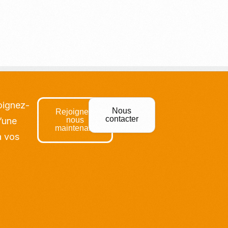
joignez-
Nous
Rejoignez-
contacter
’une
nous
maintenant
à vos